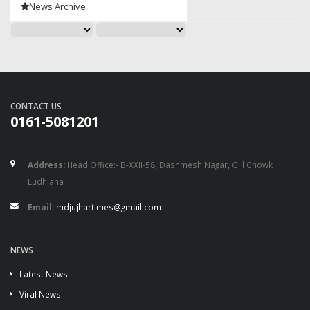
News Archive
CONTACT US
0161-5081201
Address:
Head Office:- B-XXII-58, Dashmesh Nagar, Gill Chowk
Ludhiana
Email:
mdjujhartimes@gmail.com
NEWS
Latest News
Viral News