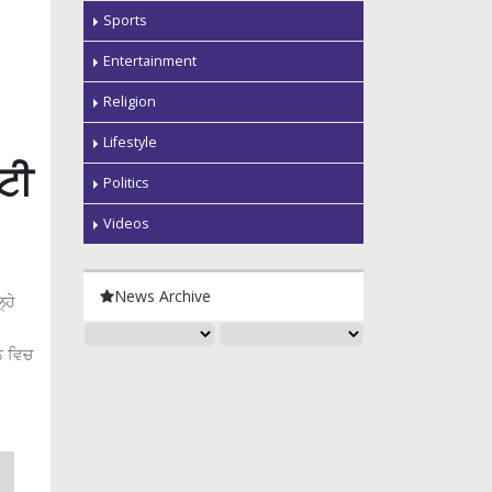
Sports
Entertainment
Religion
Lifestyle
ੱਟੀ
Politics
Videos
News Archive
੍ਹੇ
ਆਨ ਵਿਚ