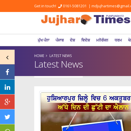
Get in touch!
0161-5081201
|
mdjujhartimes@gmail
ਮੁੱਖ ਪੰਨਾ
ਪੰਜਾਬ
ਦੇਸ਼
ਵਿਦੇਸ਼
ਮਨੋਰੰਜਨ
ਧਰਮ
ਖੇ
HOME
LATEST NEWS
Latest News