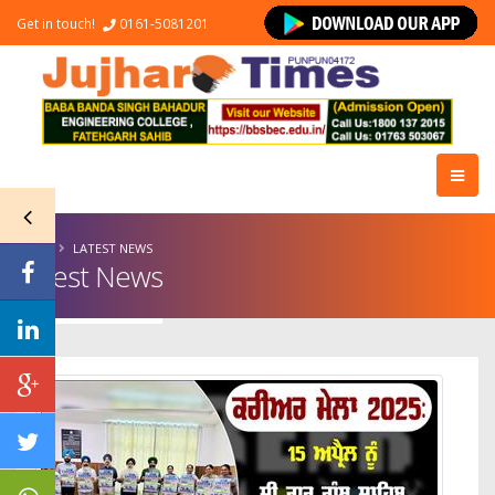
Get in touch!
0161-5081201
HOME
LATEST NEWS
Latest News