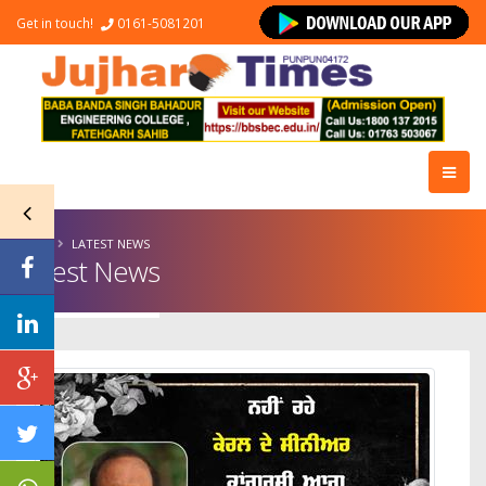
Get in touch!
0161-5081201
HOME
LATEST NEWS
Latest News