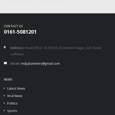
CONTACT US
0161-5081201
Address:
Head Office:- B-XXII-58, Dashmesh Nagar, Gill Chowk
Ludhiana
Email:
mdjujhartimes@gmail.com
NEWS
Latest News
Viral News
Politics
Sports