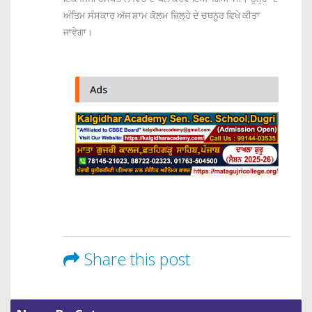
ਅੰਤਿਮ ਸੰਸਕਾਰ ਅੱਜ ਸ਼ਾਮ ਕੋਲਮ ਜ਼ਿਲ੍ਹੇ ਦੇ ਚਥਨੂਰ ਵਿਖੇ ਕੀਤਾ
ਜਾਵੇਗਾ।
Ads
Share this post