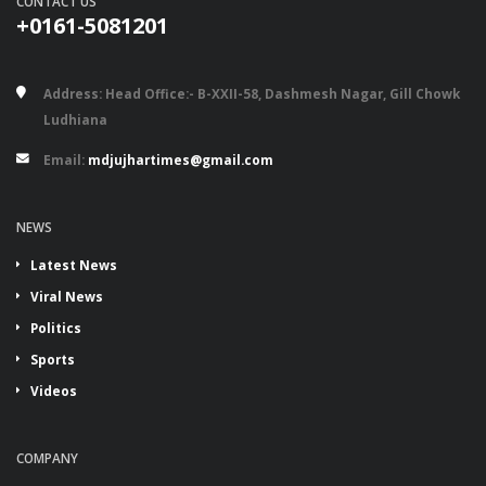
CONTACT US
+0161-5081201
Address:
Head Office:- B-XXII-58, Dashmesh Nagar, Gill Chowk
Ludhiana
Email:
mdjujhartimes@gmail.com
NEWS
Latest News
Viral News
Politics
Sports
Videos
COMPANY