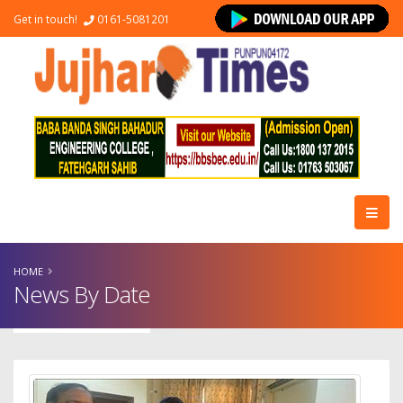
Get in touch!
0161-5081201
HOME
News By Date