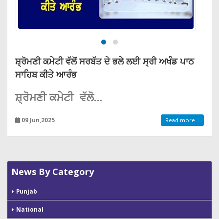
ਸ਼੍ਰੋਮਣੀ ਕਮੇਟੀ ਵੱਲੋਂ ਸਰਬੱਤ ਦੇ ਭਲੇ ਲਈ ਸ੍ਰੀ ਅਖੰਡ ਪਾਠ
ਸਾਹਿਬ ਕੀਤੇ ਆਰੰਭ
ਸ਼੍ਰੋਮਣੀ ਕਮੇਟੀ ਵੱਲੋ...
09 Jun,2025
Read more...
News By Category
Punjab
National